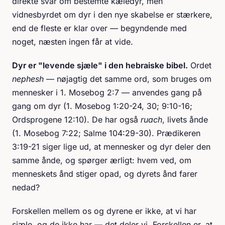
direkte svar om bestemte kæledyr, men
vidnesbyrdet om dyr i den nye skabelse er stærkere,
end de fleste er klar over — begyndende med
noget, næsten ingen får at vide.
Dyr er "levende sjæle" i den hebraiske bibel.
Ordet
nephesh
— nøjagtig det samme ord, som bruges om
mennesker i 1. Mosebog 2:7 — anvendes gang på
gang om dyr (1. Mosebog 1:20-24, 30; 9:10-16;
Ordsprogene 12:10). De har også
ruach
, livets ånde
(1. Mosebog 7:22; Salme 104:29-30). Prædikeren
3:19-21 siger lige ud, at mennesker og dyr deler den
samme ånde, og spørger ærligt: hvem ved, om
menneskets ånd stiger opad, og dyrets ånd farer
nedad?
Forskellen mellem os og dyrene er ikke, at vi har
sjæle, og de ikke har — det deler vi. Forskellen er, at