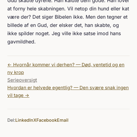
Gud skabte dyrene. Han kaldte dem gode. Han lover
at forny hele skabningen. Vil netop din hund eller kat
være der? Det siger Bibelen ikke. Men den tegner et
billede af en Gud, der elsker det, han skabte, og
ikke spilder noget. Jeg ville ikke satse imod hans
gavmildhed.
←
Hvornår kommer vi derhen? — Død, ventetid og en
ny krop
Serieoversigt
Hvordan er helvede egentlig? — Den svære snak ingen
vil tage
→
Del:
LinkedIn
X
Facebook
Email