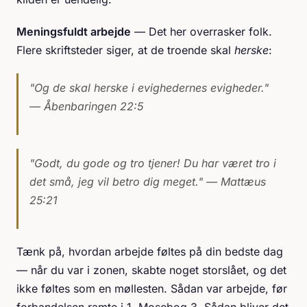
Meningsfuldt arbejde
— Det her overrasker folk.
Flere skriftsteder siger, at de troende skal
herske
:
"Og de skal herske i evighedernes evigheder."
— Åbenbaringen 22:5
"Godt, du gode og tro tjener! Du har været tro i
det små, jeg vil betro dig meget."
— Mattæus
25:21
Tænk på, hvordan arbejde føltes på din bedste dag
— når du var i zonen, skabte noget storslået, og det
ikke føltes som en møllesten. Sådan var arbejde, før
forbandelsen ramte i 1. Mosebog 3. Sådan bliver det