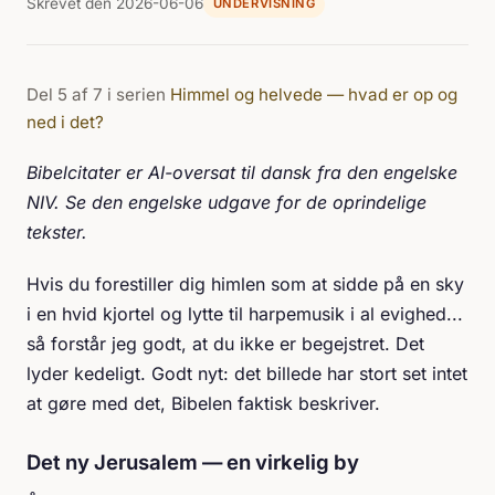
Skrevet den 2026-06-06
UNDERVISNING
Del 5 af 7 i serien
Himmel og helvede — hvad er op og
ned i det?
Bibelcitater er AI-oversat til dansk fra den engelske
NIV. Se den engelske udgave for de oprindelige
tekster.
Hvis du forestiller dig himlen som at sidde på en sky
i en hvid kjortel og lytte til harpemusik i al evighed...
så forstår jeg godt, at du ikke er begejstret. Det
lyder kedeligt. Godt nyt: det billede har stort set intet
at gøre med det, Bibelen faktisk beskriver.
Det ny Jerusalem — en virkelig by